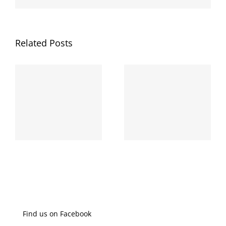
Related Posts
΄Εναρξη του Μήνα
Ευαισθητοποίησης
20
“OXI DAY”
και Ενημέρωσης
“Οκτωβρίου 2020”
Find us on Facebook