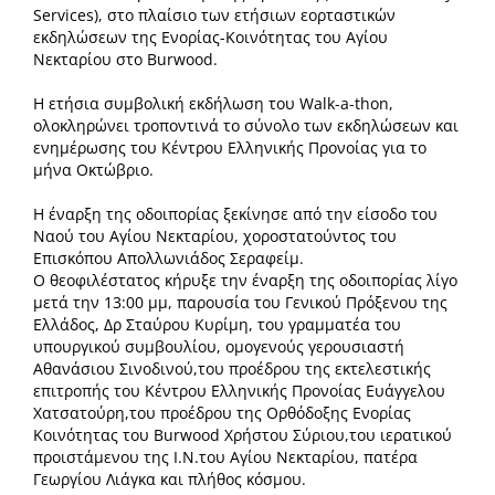
Services), στο πλαίσιο των ετήσιων εορταστικών
εκδηλώσεων της Ενορίας-Κοινότητας του Αγίου
Νεκταρίου στο Βurwood.
Η ετήσια συμβολική εκδήλωση του Walk-a-thon,
ολοκληρώνει τροποντινά το σύνολο των εκδηλώσεων και
ενημέρωσης του Κέντρου Ελληνικής Προνοίας για το
μήνα Οκτώβριο.
Η έναρξη της οδοιπορίας ξεκίνησε από την είσοδο του
Ναού του Αγίου Νεκταρίου, χοροστατούντος του
Επισκόπου Απολλωνιάδος Σεραφείμ.
Ο θεοφιλέστατος κήρυξε την έναρξη της οδοιπορίας λίγο
μετά την 13:00 μμ, παρουσία του Γενικού Πρόξενου της
Ελλάδος, Δρ Σταύρου Κυρίμη, του γραμματέα του
υπουργικού συμβουλίου, ομογενούς γερουσιαστή
Αθανάσιου Σινοδινού,του προέδρου της εκτελεστικής
επιτροπής του Κέντρου Ελληνικής Προνοίας Ευάγγελου
Χατσατούρη,του προέδρου της Ορθόδοξης Ενορίας
Κοινότητας του Βurwood Χρήστου Σύριου,του ιερατικού
προιστάμενου της Ι.Ν.του Αγίου Νεκταρίου, πατέρα
Γεωργίου Λιάγκα και πλήθος κόσμου.