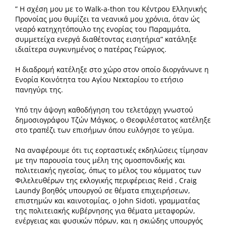
” Η σχέση μου με το Walk-a-thon του Κέντρου Ελληνικής
Προνοίας μου θυμίζει τα νεανικά μου χρόνια, όταν ώς
νεαρό κατηχητόπουλο της ενορίας του Παραμμάτα,
συμμετείχα ενεργά διαθέτοντας εισητήρια” κατάληξε
ιδιαίτερα συγκινημένος ο πατέρας Γεώργιος.
Η διαδρομή κατέληξε στο χώρο στον οποίο διοργάνωνε η
Ενορία Κοινότητα του Αγίου Νεκταρίου το ετήσιο
πανηγύρι της.
Υπό την άψογη καθοδήγηση του τελετάρχη γνωστού
δημοσιογράφου Τζών Μάγκος, ο Θεοφιλέστατος κατέληξε
στο τραπέζι των επισήμων όπου ευλόγησε το γεύμα.
Να αναφέρουμε ότι τις εορταστικές εκδηλώσεις τίμησαν
με την παρουσία τους μέλη της ομοσπονδικής και
πολιτειακής ηγεσίας, όπως το μέλος του κόμματος των
Φιλελευθέρων της εκλογικής περιφέρειας Reid , Craig
Laundy βοηθός υπουργού σε θέματα επιχειρήσεων,
επιστημών και καινοτομίας, ο John Sidoti, γραμματέας
της πολιτειακής κυβέρνησης για θέματα μεταφορών,
ενέργειας και φυσικών πόρων, και η σκιώδης υπουργός