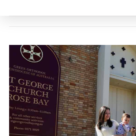
View
Larger
Image