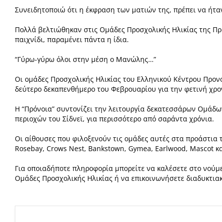
Συνειδητοποιώ ότι η έκφραση των ματιών της, πρέπει να ήτα
Πολλά βελτιώθηκαν στις Ομάδες Προσχολικής Ηλικίας της Π
παιχνίδι, παραμένει πάντα η ίδια.
“Γύρω-γύρω όλοι στην μέση ο Μανώλης…”
Οι ομάδες Προσχολικής Ηλικίας του Ελληνικού Κέντρου Προνο
δεύτερο
δεκαπενθήμερο του Φεβρουαρίου για την φετινή χρο
Η “Πρόνοια” συντονίζει την λειτουργία δεκατεσσάρων Ομάδ
περιοχών του Σίδνεϊ, για
περισσότερο από σαράντα χρόνια.
Oι αίθουσες που φιλοξενούν τις ομάδες αυτές στα προάστια 
Rosebay, Crows Nest,
Bankstown, Gymea, Earlwood, Mascot κα
Για οποιαδήποτε πληροφορία μπορείτε να καλέσετε στο νού
Ομάδες
Προσχολικής Ηλικίας ή να επικοινωνήσετε διαδυκτια