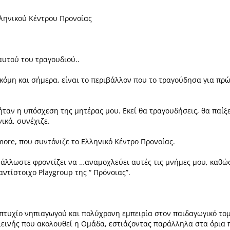
ληνικού Κέντρου Προνοίας
 αυτού του
τραγουδιού..
κόμη και σήμερα, είναι
το περιβάλλον που το τραγούδησα για πρ
, ήταν η υπόσχεση της
μητέρας μου.
Εκεί θα τραγουδήσεις, θα παίξε
ικά, συνέχιζε.
lmore, που συντόνιζε
το Ελληνικό Κέντρο Προνοίας.
ή άλλωστε φροντίζει να …αναμοχλεύει αυτές τις μνήμες μου, καθώ
αντίστοιχο Playgroup
της “ Πρόνοιας”.
 πτυχίο νηπιαγωγού
και πολύχρονη εμπειρία στον παιδαγωγικό το
ιεινής που
ακολουθεί η Ομάδα, εστιάζοντας παράλληλα στα όρια 