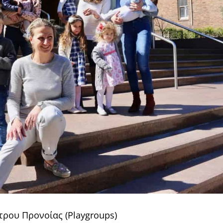
τρου Προνοίας (Playgroups)