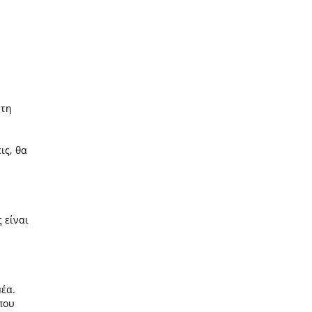
ώτη
ις, θα
ς
είναι
μέα.
που