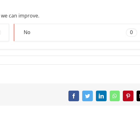
ay we can improve.
No
0
Facebook
Twitter
LinkedIn
WhatsApp
Pinter