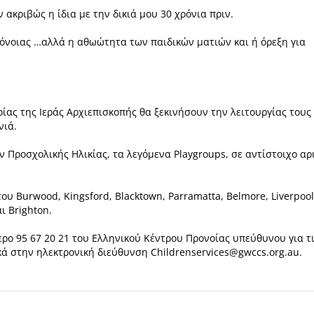
ν ακριβώς η ίδια με
την δικιά μου 30 χρόνια πριν.
ρόνοιας …αλλά η
αθωώτητα των παιδικών ματιών και ή όρεξη για
ίας της Ιεράς
Αρχιεπισκοπής θα ξεκινήσουν την λειτουργίας τους
νιά.
ων Προσχολικής
Ηλικίας, τα λεγόμενα Playgroups, σε αντίστοιχο αρ
του Burwood, Kingsford,
Blacktown, Parramatta, Belmore, Liverpool
ι Brighton.
μερο
95 67 20 21 του Ελληνικού Κέντρου Προνοίας υπεύθυνου για τ
κά στην ηλεκτρονική
διεύθυνση Childrenservices@gwccs.org.au.