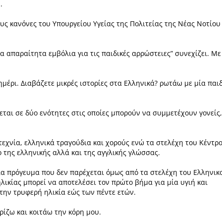
.
ους κανόνες του
Υπουργείου Υγείας της Πολιτείας της Νέας Νοτίου
 τα απαραίτητα
εμβόλια για τις παιδικές αρρώστειες” συνεχίζει.
Με
ημέρι.
Διαβάζετε μικρές ιστορίες στα Ελληνικά? ρωτάω με μία παι
ται σε δύο ενότητες στις οποίες μπορούν
να συμμετέχουν γονείς,
τεχνία, ελληνικά
τραγούδια και χορούς ενώ τα στελέχη του Κέντρ
 της ελληνικής αλλά και της αγγλικής
γλώσσας.
ια πρόγευμα που δεν
παρέχεται όμως από τα στελέχη του Ελληνικ
λικίας μπορεί να αποτελέσει τον πρώτο
βήμα για μία υγιή και
την τρυφερή ηλικία εώς των πέντε ετών.
ρίζω και κοιτάω την κόρη μου.